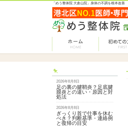
「めう整体院 大倉山院」身体の不調を根本改善
2026年8月8日
足の裏の腱鞘炎？足底腱
膜炎との違い・原因と対
処法
2026年8月8日
ぎっくり首で仕事を休む
べき？判断基準・連絡例
と復帰の目安