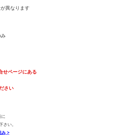
金が異なります
のみ
合せページにある
ください
策に
下さい。
組み
>