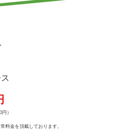
／
ース
円
00円）
通常料金を頂戴しております。