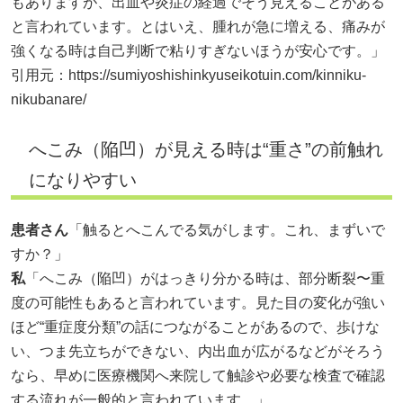
もありますが、出血や炎症の経過でそう見えることがある
と言われています。とはいえ、腫れが急に増える、痛みが
強くなる時は自己判断で粘りすぎないほうが安心です。」
引用元：
https://sumiyoshishinkyuseikotuin.com/kinniku-
nikubanare/
へこみ（陥凹）が見える時は“重さ”の前触れ
になりやすい
患者さん
「触るとへこんでる気がします。これ、まずいで
すか？」
私
「へこみ（陥凹）がはっきり分かる時は、部分断裂〜重
度の可能性もあると言われています。見た目の変化が強い
ほど“重症度分類”の話につながることがあるので、歩けな
い、つま先立ちができない、内出血が広がるなどがそろう
なら、早めに医療機関へ来院して触診や必要な検査で確認
する流れが一般的と言われています。」