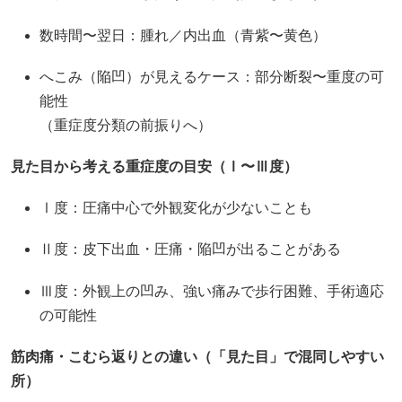
数時間〜翌日：腫れ／内出血（青紫〜黄色）
へこみ（陥凹）が見えるケース：部分断裂〜重度の可
能性
（重症度分類の前振りへ）
見た目から考える重症度の目安（Ⅰ〜Ⅲ度）
Ⅰ度：圧痛中心で外観変化が少ないことも
Ⅱ度：皮下出血・圧痛・陥凹が出ることがある
Ⅲ度：外観上の凹み、強い痛みで歩行困難、手術適応
の可能性
筋肉痛・こむら返りとの違い（「見た目」で混同しやすい
所）