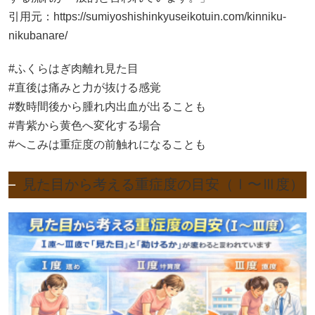
引用元：
https://sumiyoshishinkyuseikotuin.com/kinniku-
nikubanare/
#ふくらはぎ肉離れ見た目
#直後は痛みと力が抜ける感覚
#数時間後から腫れ内出血が出ることも
#青紫から黄色へ変化する場合
#へこみは重症度の前触れになることも
見た目から考える重症度の目安（Ⅰ〜Ⅲ度）