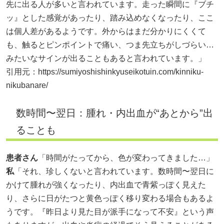
先に出る人が多いと言われています。走った瞬間に『ブチ
ッ』とした感覚があったり、踏み込めなくなったり、ここ
は個人差があるようです。外からはまだ分かりにくくて
も、触るとピンポイントで痛い、つま先立ちがしづらい…
みたいなサインが出ることもあると言われています。」
引用元：
https://sumiyoshishinkyuseikotuin.com/kinniku-
nikubanare/
数時間〜翌日：腫れ・内出血が“あとから”出
ることも
患者さん
「時間がたってから、色が変わってきました…」
私
「それ、珍しくないと言われています。数時間〜翌日に
かけて腫れが強くなったり、内出血で青紫っぽく見えた
り、さらに日がたつと黄色っぽく移り変わる場合もあるよ
うです。『昨日より見た目が派手になって不安』という声