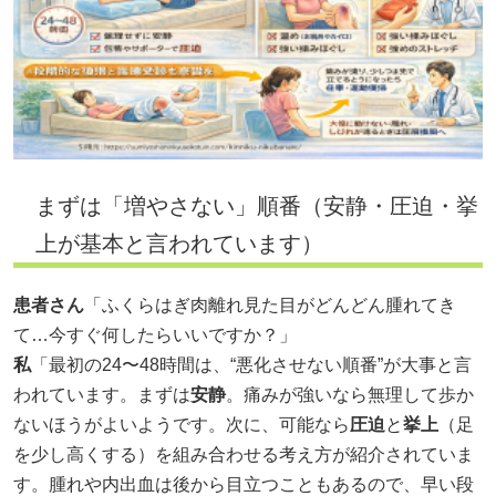
まずは「増やさない」順番（安静・圧迫・挙
上が基本と言われています）
患者さん
「ふくらはぎ肉離れ見た目がどんどん腫れてき
て…今すぐ何したらいいですか？」
私
「最初の24〜48時間は、“悪化させない順番”が大事と言
われています。まずは
安静
。痛みが強いなら無理して歩か
ないほうがよいようです。次に、可能なら
圧迫
と
挙上
（足
を少し高くする）を組み合わせる考え方が紹介されていま
す。腫れや内出血は後から目立つこともあるので、早い段