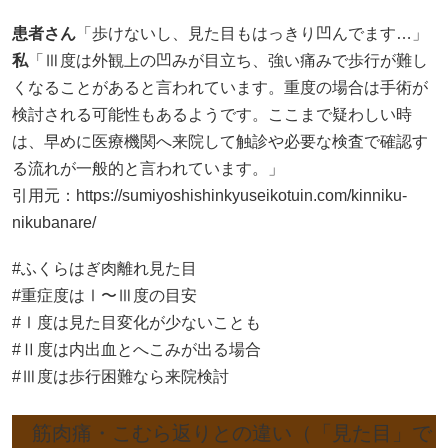
患者さん
「歩けないし、見た目もはっきり凹んでます…」
私
「Ⅲ度は外観上の凹みが目立ち、強い痛みで歩行が難し
くなることがあると言われています。重度の場合は手術が
検討される可能性もあるようです。ここまで疑わしい時
は、早めに医療機関へ来院して触診や必要な検査で確認す
る流れが一般的と言われています。」
引用元：
https://sumiyoshishinkyuseikotuin.com/kinniku-
nikubanare/
#ふくらはぎ肉離れ見た目
#重症度はⅠ〜Ⅲ度の目安
#Ⅰ度は見た目変化が少ないことも
#Ⅱ度は内出血とへこみが出る場合
#Ⅲ度は歩行困難なら来院検討
筋肉痛・こむら返りとの違い（「見た目」で