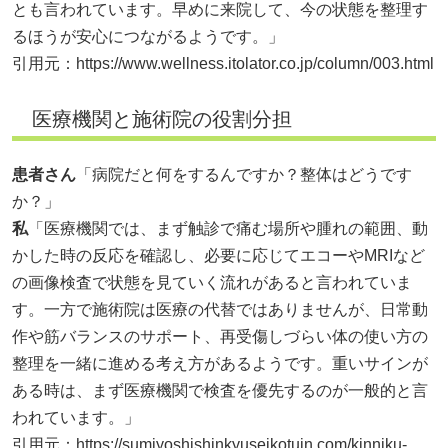
とも言われています。早めに来院して、今の状態を整理す
るほうが安心につながるようです。」
引用元：
https://www.wellness.itolator.co.jp/column/003.html
医療機関と施術院の役割分担
患者さん
「病院だと何をするんですか？整体はどうです
か？」
私
「医療機関では、まず触診で痛む場所や腫れの範囲、動
かした時の反応を確認し、必要に応じてエコーやMRIなど
の画像検査で状態を見ていく流れがあると言われていま
す。一方で施術院は医療の代替ではありませんが、日常動
作や筋バランスのサポート、再受傷しづらい体の使い方の
整理を一緒に進める考え方があるようです。重いサインが
ある時は、まず医療機関で検査を優先するのが一般的と言
われています。」
引用元：
https://sumiyoshishinkyuseikotuin.com/kinniku-