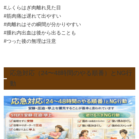
#ふくらはぎ肉離れ見た目
#筋肉痛は遅れて出やすい
#肉離れはその瞬間が分かりやすい
#腫れ内出血は後から出ることも
#つった後の無理は注意
応急対応（24〜48時間のやる順番）とNG行
動