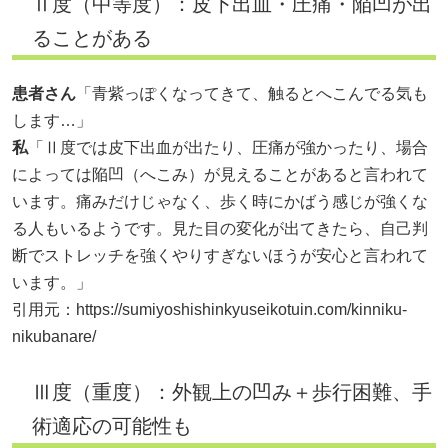
Ⅱ度（中等度）：皮下出血・圧痛・陥凹が出
ることがある
患者さん
「青紫っぽくなってきて、触るとへこんでる気も
します…」
私
「Ⅱ度では皮下出血が出たり、圧痛が強かったり、場合
によっては陥凹（へこみ）が見えることがあると言われて
います。痛みだけじゃなく、歩く時にかばう感じが強くな
る人もいるようです。見た目の変化が出てきたら、自己判
断でストレッチを強くやりすぎないほうが安心と言われて
います。」
引用元：
https://sumiyoshishinkyuseikotuin.com/kinniku-
nikubanare/
Ⅲ度（重度）：外観上の凹み＋歩行困難、手
術適応の可能性も