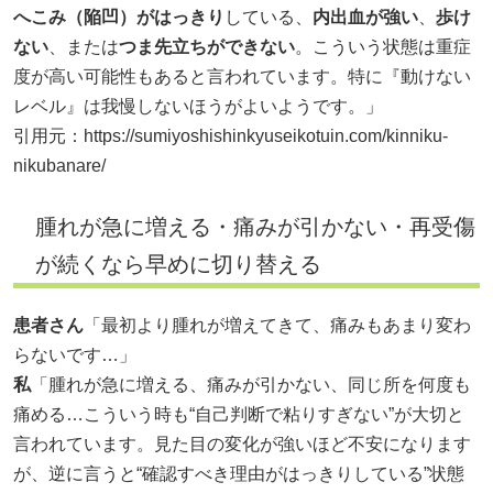
へこみ（陥凹）がはっきり
している、
内出血が強い
、
歩け
ない
、または
つま先立ちができない
。こういう状態は重症
度が高い可能性もあると言われています。特に『動けない
レベル』は我慢しないほうがよいようです。」
引用元：
https://sumiyoshishinkyuseikotuin.com/kinniku-
nikubanare/
腫れが急に増える・痛みが引かない・再受傷
が続くなら早めに切り替える
患者さん
「最初より腫れが増えてきて、痛みもあまり変わ
らないです…」
私
「腫れが急に増える、痛みが引かない、同じ所を何度も
痛める…こういう時も“自己判断で粘りすぎない”が大切と
言われています。見た目の変化が強いほど不安になります
が、逆に言うと“確認すべき理由がはっきりしている”状態