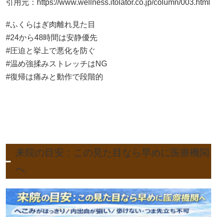
引用元：
https://www.wellness.itolator.co.jp/column/003.html
#ふくらはぎ肉離れ見た目
#24から48時間は安静優先
#圧迫と挙上で悪化を防ぐ
#温め強揉みストレッチはNG
#復帰は痛みと動作で段階的
来院の目安：この見た目なら早めに医療機関
へ