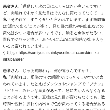
患者さん
「運動した次の日にふくらはぎが痛いんですけ
ど、肉離れですか？見た目はそんなに変わってなくて…」
私
「その質問、すごく多いと言われています。まず筋肉痛
は“遅れて出る”ことが多く、見た目の腫れや内出血などの
変化は少ない場合が多いようです。触ると全体がだるい、
階段でジワッと痛い、みたいに“広めに違和感”が出る人も
いると言われています。」
引用元：
https://sumiyoshishinkyuseikotuin.com/kinniku-
nikubanare/
患者さん
「じゃあ肉離れは、何が違うんですか？」
私
「肉離れは、受傷の“その瞬間”がはっきりしやすいと言
われています。たとえばダッシュやジャンプで『ブチッ』
『ピキッ』みたいな感覚があって、急に力が入らなくなる
ことがあるようです。直後は見た目が変わらなくても、数
時間〜翌日に腫れや内出血で色が変わってくる場合がある