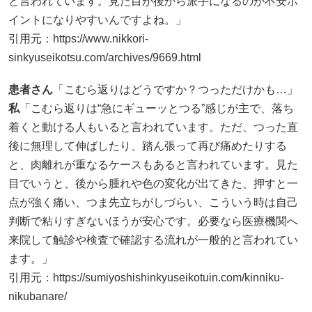
と言われています。見た目が後から派手になるのが不安ポ
イントになりやすいんですよね。」
引用元：
https://www.nikkori-
sinkyuseikotsu.com/archives/9669.html
患者さん
「こむら返りはどうですか？つっただけかも…」
私
「こむら返りは“急にギューッとつる”感じが主で、落ち
着くと動ける人もいると言われています。ただ、つった直
後に無理して伸ばしたり、踏ん張って再び痛めたりする
と、肉離れが重なるケースもあると言われています。見た
目でいうと、後から腫れや色の変化が出てきた、押すと一
点が強く痛い、つま先立ちがしづらい、こういう時は自己
判断で粘りすぎないほうが安心です。必要なら医療機関へ
来院して触診や検査で確認する流れが一般的と言われてい
ます。」
引用元：
https://sumiyoshishinkyuseikotuin.com/kinniku-
nikubanare/