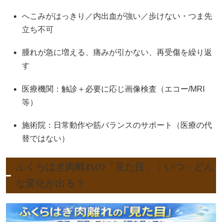
へこみがはっきり／内出血が強い／歩けない・つま先
立ち不可
腫れが急に増える、痛みが引かない、再受傷を繰り返
す
医療機関：触診＋必要に応じ画像検査（エコー/MRI
等）
施術院：日常動作や筋バランスのサポート（医療の代
替ではない）
ふくらはぎ肉離れの「見た目」：いつ・どん
な変化が出る？