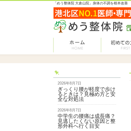
「めう整体院 大倉山院」身体の不調を根本改善
2026年8月7日
ぎっくり腰が軽度で歩け
るときは？見極め方と安
全な対処法
2026年8月7日
中学生の腰痛は成長痛？
見逃したくない原因と整
形外科へ行く目安