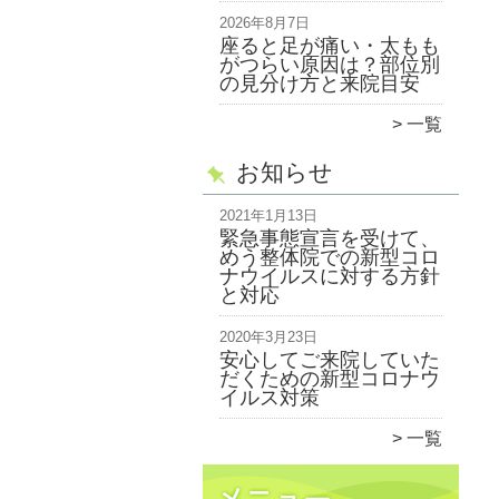
2026年8月7日
座ると足が痛い・太もも
がつらい原因は？部位別
の見分け方と来院目安
一覧
お知らせ
2021年1月13日
緊急事態宣言を受けて、
めう整体院での新型コロ
ナウイルスに対する方針
と対応
2020年3月23日
安心してご来院していた
だくための新型コロナウ
イルス対策
一覧