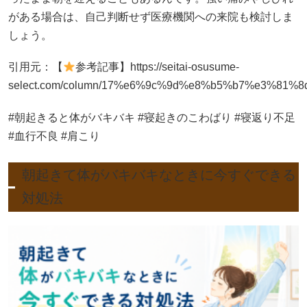
がある場合は、自己判断せず医療機関への来院も検討しま
しょう。
引用元：【
参考記事】https://seitai-osusume-
select.com/column/17%e6%9c%9d%e8%b5%b7%e3%
#朝起きると体がバキバキ #寝起きのこわばり #寝返り不足
#血行不良 #肩こり
朝起きて体がバキバキなときに今すぐできる
対処法