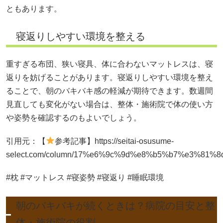
ともあります。
寝返りしやすい環境を整える
重すぎる布団、狭い寝具、体に合わないマットレスは、寝
返りを妨げることがあります。寝返りしやすい環境を整え
ることで、朝のバキバキ感の軽減が期待できます。数週間
見直しても変化がない場合は、整体・施術院で体の使い方
や姿勢を確認するのもよいでしょう。
引用元：【
参考記事】https://seitai-osusume-
select.com/column/17%e6%9c%9d%e8%b5%b7%e3%
#枕 #マットレス #寝姿勢 #寝返り #睡眠環境
朝のバキバキが続くときは？病院の目安と整
体・施術院の役割