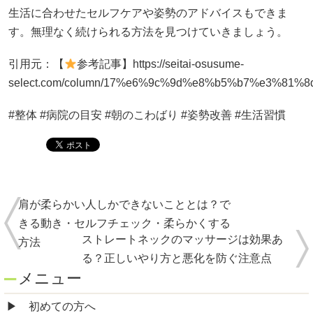
生活に合わせたセルフケアや姿勢のアドバイスもできま
す。無理なく続けられる方法を見つけていきましょう。
引用元：【
参考記事】https://seitai-osusume-
select.com/column/17%e6%9c%9d%e8%b5%b7%e3%
#整体 #病院の目安 #朝のこわばり #姿勢改善 #生活習慣
肩が柔らかい人しかできないこととは？で
きる動き・セルフチェック・柔らかくする
ストレートネックのマッサージは効果あ
方法
る？正しいやり方と悪化を防ぐ注意点
メニュー
初めての方へ