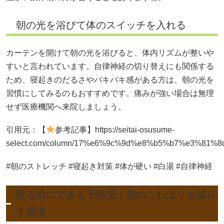
朝の光を浴びて体のスイッチを入れる
カーテンを開けて朝の光を浴びると、体内リズムが整いや
すいと言われています。自律神経の切り替えにも関係する
ため、寝起きのだるさやバキバキ感がある方は、朝の光を
習慣にしてみるのもおすすめです。痛みが強い場合は無理
せず医療機関へ来院しましょう。
引用元：【
参考記事】https://seitai-osusume-
select.com/column/17%e6%9c%9d%e8%b5%b7%e3%
#朝のストレッチ #寝起き対策 #体が硬い #白湯 #自律神経
寝る前にできる予防策｜朝のこわばりを減ら
す習慣