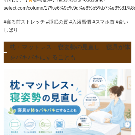
select.com/column/17%e6%9c%9d%e8%b5%b7%e3%
#寝る前ストレッチ #睡眠の質 #入浴習慣 #スマホ首 #食い
しばり
枕・マットレス・寝姿勢の見直し｜寝具が体
をバキバキにすることも