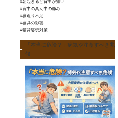
#朝起きると背中が痛い
#背中の真ん中の痛み
#寝返り不足
#寝具の影響
#猫背姿勢対策
「本当に危険？」病気や注意すべき兆
候