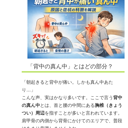
「背中の真ん中」とはどの部分？
「朝起きると背中が痛い。しかも真ん中あた
り…」
こんな声、実はかなり多いです。ここで言う
背中
の真ん中
とは、首と腰の中間にある
胸椎（きょう
つい）周辺
を指すことが多いと言われています。
肩甲骨の内側から背骨にかけてのエリアで、普段