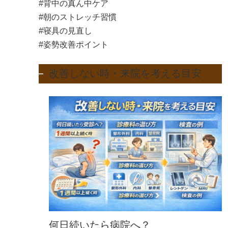
#背中の真ん中ケア
#朝のストレッチ習慣
#寝具の見直し
#姿勢改善ポイント
改善しない時・来院を考える目安
何日続いたら病院へ？