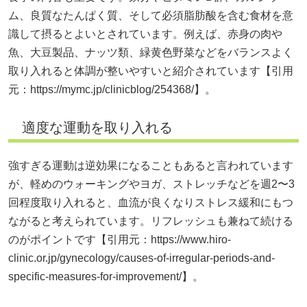
ム、良質なたんぱく質、そして必須脂肪酸を含む食材を意
識して摂るとよいとされています。例えば、赤身の肉や
魚、大豆製品、ナッツ類、緑黄色野菜などをバランスよく
取り入れると体調が整いやすいと紹介されています【引用
元：
https://mymc.jp/clinicblog/254368/】。
適度な運動を取り入れる
強すぎる運動は逆効果になることもあると言われています
が、軽めのウォーキングやヨガ、ストレッチなどを週2〜3
回程度取り入れると、血流が良くなりストレス緩和にもつ
ながると考えられています。リフレッシュも兼ねて続ける
のがポイントです【引用元：
https://www.hiro-
clinic.or.jp/gynecology/causes-of-irregular-periods-and-
specific-measures-for-improvement/】。