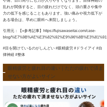
や肩、目の周りにも力が入りやすくなります。自律神経の
乱れが関係すると、目の疲れだけでなく、頭の重さや集中
力の低下を感じることもあります。強い痛みや視力低下が
ある場合は、早めに眼科へ来院しましょう。
引用元：【⭐︎参考記事】https://fujisawaseitai.com/case-
blog/%E7%9B%AE%E3%82%92%E9%96%8B%E3%81%
#目を開けているのがしんどい #眼精疲労 #ドライアイ #自
律神経 #整体
眼精疲労と疲れ目の違い｜ただの疲れで済ま
せない方がよいサイン