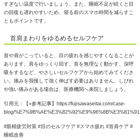
すぎない温度で行いましょう。また、睡眠不足が続くと目
の回復も遅れやすいため、寝る前のスマホ時間を減らすこ
ともポイントです。
首肩まわりをゆるめるセルフケア
首や肩がこっていると、目の疲れを感じやすくなることが
あります。肩をゆっくり回す、首を無理なく動かす、深呼
吸をするなど、やさしいセルフケアから始めてみてくださ
い。痛みを我慢して強く伸ばす必要はありません。しびれ
や強い痛みがある場合は、医療機関へ来院しましょう。
引用元：【⭐︎参考記事】https://fujisawaseitai.com/case-
blog/%E7%9B%AE%E3%82%92%E9%96%8B%E3%81%
#眼精疲労対策 #目のセルフケア #スマホ疲れ #首肩ケア #
睡眠改善