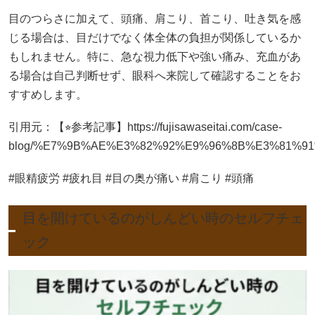
目のつらさに加えて、頭痛、肩こり、首こり、吐き気を感
じる場合は、目だけでなく体全体の負担が関係しているか
もしれません。特に、急な視力低下や強い痛み、充血があ
る場合は自己判断せず、眼科へ来院して確認することをお
すすめします。
引用元：【⭐︎参考記事】https://fujisawaseitai.com/case-
blog/%E7%9B%AE%E3%82%92%E9%96%8B%E3%81%
#眼精疲労 #疲れ目 #目の奥が痛い #肩こり #頭痛
目を開けているのがしんどい時のセルフチェ
ック