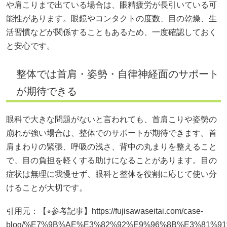
や肩こりまで出ている場合は、眼精疲労が長引いている可
能性があります。眼鏡やコンタクトの度数、目の乾燥、生
活習慣などが関係することもあるため、一度確認しておく
と安心です。
整体では首肩・姿勢・自律神経面のサポート
が期待できる
眼科で大きな問題がないと言われても、首肩こりや姿勢の
崩れが強い場合は、整体でのサポートが期待できます。首
肩まわりの緊張、呼吸の浅さ、背中の丸まりを整えること
で、目の負担を軽くする助けになることがあります。目の
症状は無理に我慢せず、眼科と整体を役割に応じて使い分
けることが大切です。
引用元：【⭐︎参考記事】https://fujisawaseitai.com/case-
blog/%E7%9B%AE%E3%82%92%E9%96%8B%E3%81%