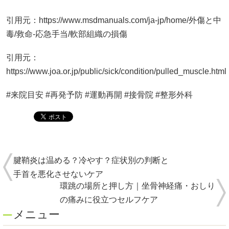
引用元：https://www.msdmanuals.com/ja-jp/home/外傷と中
毒/救命-応急手当/軟部組織の損傷
引用元：
https://www.joa.or.jp/public/sick/condition/pulled_muscle.html
#来院目安 #再発予防 #運動再開 #接骨院 #整形外科
腱鞘炎は温める？冷やす？症状別の判断と
手首を悪化させないケア
環跳の場所と押し方｜坐骨神経痛・おしり
の痛みに役立つセルフケア
メニュー