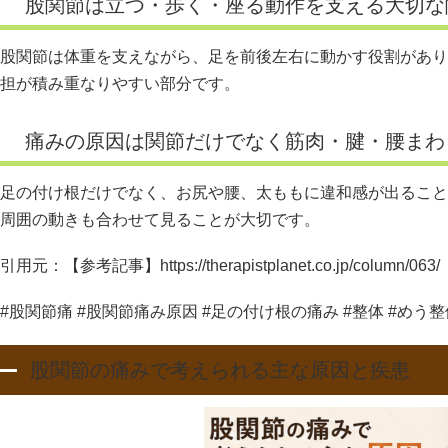
股関節は立つ・歩く・座る動作を支える大切な
股関節は体重を支えながら、足を前後左右に動かす役割があり
担が積み重なりやすい部分です。
痛みの原因は関節だけでなく筋肉・腱・腰まわ
足の付け根だけでなく、お尻や腰、太ももに違和感が出ること
周囲の動きも合わせて見ることが大切です。
引用元：【参考記事】https://therapistplanet.co.jp/column/063/
#股関節痛 #股関節痛み原因 #足の付け根の痛み #整体 #めう
股関節の痛みで考えられる主な原因と疾患