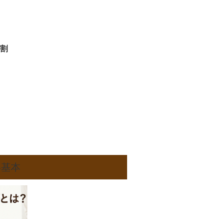
割
い基本