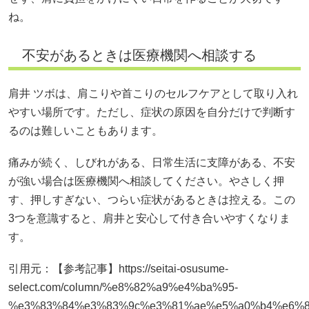
ね。
不安があるときは医療機関へ相談する
肩井 ツボは、肩こりや首こりのセルフケアとして取り入れ
やすい場所です。ただし、症状の原因を自分だけで判断す
るのは難しいこともあります。
痛みが続く、しびれがある、日常生活に支障がある、不安
が強い場合は医療機関へ相談してください。やさしく押
す、押しすぎない、つらい症状があるときは控える。この
3つを意識すると、肩井と安心して付き合いやすくなりま
す。
引用元：【参考記事】https://seitai-osusume-
select.com/column/%e8%82%a9%e4%ba%95-
%e3%83%84%e3%83%9c%e3%81%ae%e5%a0%b4%e6%8