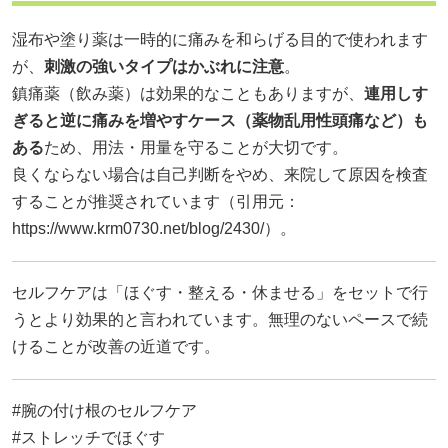
湿布や塗り薬は一時的に痛みを和らげる目的で使われます
が、
刺激の強いタイプはかぶれに注意
。
鎮痛薬（飲み薬）は効果的なこともありますが、
連用しす
ぎると逆に痛みを増やすケース（薬物乱用性頭痛など）も
ある
ため、用法・用量を守ることが大切です。
良くならない場合は自己判断をやめ、来院して原因を検査
することが推奨されています（引用元：
https://www.krm0730.net/blog/2430/）。
セルフケアは「ほぐす・整える・休ませる」をセットで行
うとより効果的と言われています。無理のないペースで続
けることが改善の近道です。
#腕の付け根のセルフケア
#ストレッチでほぐす