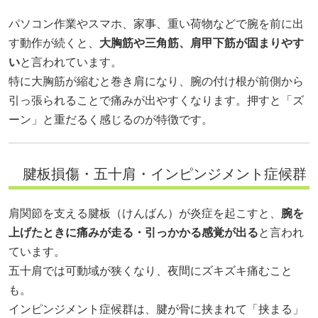
パソコン作業やスマホ、家事、重い荷物などで腕を前に出
す動作が続くと、
大胸筋や三角筋、肩甲下筋が固まりやす
い
と言われています。
特に大胸筋が縮むと巻き肩になり、腕の付け根が前側から
引っ張られることで痛みが出やすくなります。押すと「ズ
ーン」と重だるく感じるのが特徴です。
腱板損傷・五十肩・インピンジメント症候群
肩関節を支える腱板（けんばん）が炎症を起こすと、
腕を
上げたときに痛みが走る・引っかかる感覚が出る
と言われ
ています。
五十肩では可動域が狭くなり、夜間にズキズキ痛むこと
も。
インピンジメント症候群は、腱が骨に挟まれて「挟まる」