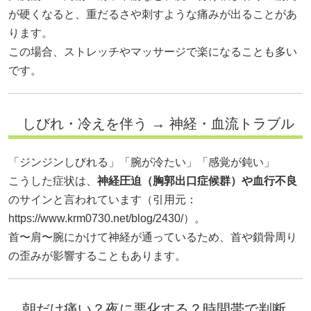
が硬くなると、重だるさや刺すような痛みが出ることがあ
ります。
この場合、ストレッチやマッサージで楽になることも多い
です。
しびれ・冷えを伴う → 神経・血流トラブル
「ジンジンしびれる」「腕が冷たい」「感覚が鈍い」
こうした症状は、
神経圧迫（胸郭出口症候群）や血行不良
のサインと言われています（引用元：
https://www.krm0730.net/blog/2430/）。
首〜肩〜腕にかけて神経が通っているため、首や鎖骨周り
の歪みが影響することもあります。
朝だけ痛い？夜に悪化する？時間帯で判断