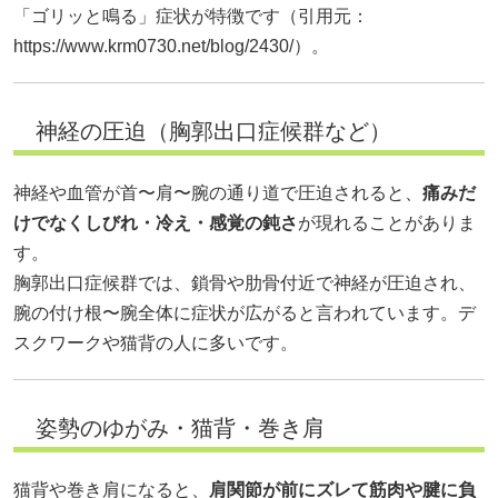
「ゴリッと鳴る」症状が特徴です（引用元：
https://www.krm0730.net/blog/2430/）。
神経の圧迫（胸郭出口症候群など）
神経や血管が首〜肩〜腕の通り道で圧迫されると、
痛みだ
けでなくしびれ・冷え・感覚の鈍さ
が現れることがありま
す。
胸郭出口症候群では、鎖骨や肋骨付近で神経が圧迫され、
腕の付け根〜腕全体に症状が広がると言われています。デ
スクワークや猫背の人に多いです。
姿勢のゆがみ・猫背・巻き肩
猫背や巻き肩になると、
肩関節が前にズレて筋肉や腱に負