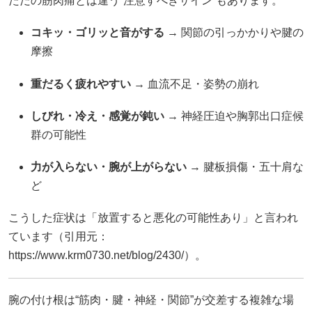
ただの筋肉痛とは違う“注意すべきサイン”もあります。
コキッ・ゴリッと音がする
→ 関節の引っかかりや腱の
摩擦
重だるく疲れやすい
→ 血流不足・姿勢の崩れ
しびれ・冷え・感覚が鈍い
→ 神経圧迫や胸郭出口症候
群の可能性
力が入らない・腕が上がらない
→ 腱板損傷・五十肩な
ど
こうした症状は「放置すると悪化の可能性あり」と言われ
ています（引用元：
https://www.krm0730.net/blog/2430/）。
腕の付け根は“筋肉・腱・神経・関節”が交差する複雑な場