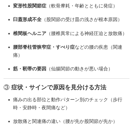
変形性股関節症
（軟骨摩耗・年齢とともに発症）
臼蓋形成不全
（股関節の受け皿の浅さが根本原因）
椎間板ヘルニア
（腰椎異常による神経圧迫と放散痛）
腰部脊柱管狭窄症・すべり症
などの腰の疾患（関連
痛）
筋・靭帯の要因
（仙腸関節の動きが悪い場合）
③
症状・サインで原因を見分ける方法
痛みの出る部位と動作パターン別のチェック（歩行
時・安静時・夜間痛など）
放散痛と関連痛の違い（腰が先か股関節が先か）