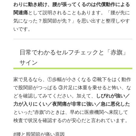
わりに動き続け、腰が張ってくるのは
代償動作による
関連痛
として説明されることもあります。「腰が先に
気になった？股関節が先？」を思い出すと整理しやす
いです。
日常でわかるセルフチェックと「赤旗」
サイン
家で見るなら、①歩幅が小さくなる ②靴下をはく動作
で股関節がつっぱる ③片足に体重を乗せると怖い、な
どを確認してみてください。加えて、
しびれが強い／
力が入りにくい／夜間痛が非常に強い／急に悪化した
といった“赤旗”のときは、早めに医療機関へ来院して
検査で状況を確認するのが安心だと言われています。
#腰と股関節が痛い原因