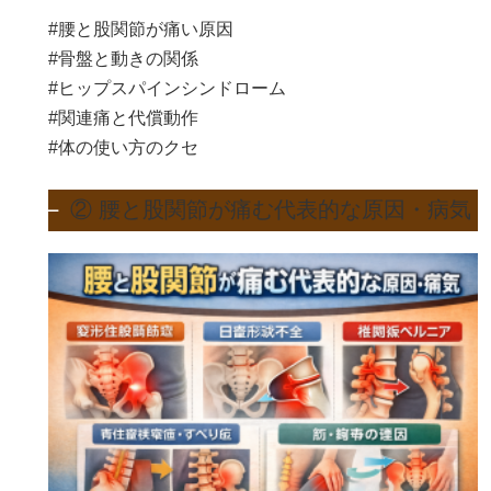
#腰と股関節が痛い原因
#骨盤と動きの関係
#ヒップスパインシンドローム
#関連痛と代償動作
#体の使い方のクセ
② 腰と股関節が痛む代表的な原因・病気