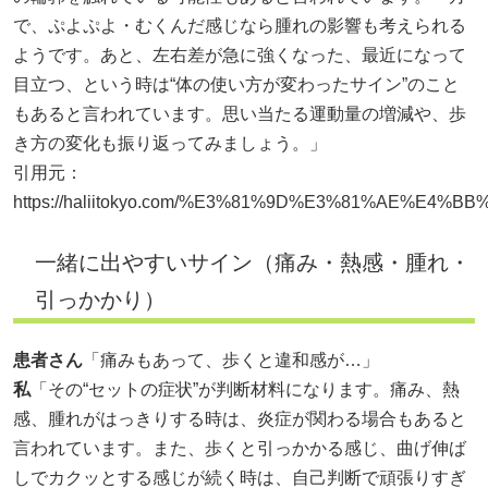
で、ぷよぷよ・むくんだ感じなら腫れの影響も考えられる
ようです。あと、左右差が急に強くなった、最近になって
目立つ、という時は“体の使い方が変わったサイン”のこと
もあると言われています。思い当たる運動量の増減や、歩
き方の変化も振り返ってみましょう。」
引用元：
https://haliitokyo.com/%E3%81%9D%E3%81%AE%E4%BB%
一緒に出やすいサイン（痛み・熱感・腫れ・
引っかかり）
患者さん
「痛みもあって、歩くと違和感が…」
私
「その“セットの症状”が判断材料になります。痛み、熱
感、腫れがはっきりする時は、炎症が関わる場合もあると
言われています。また、歩くと引っかかる感じ、曲げ伸ば
しでカクッとする感じが続く時は、自己判断で頑張りすぎ