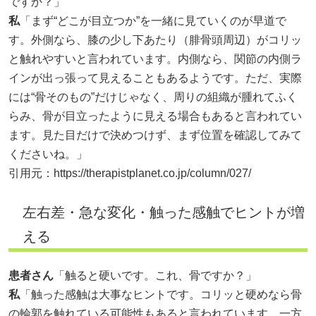
ですか？」
私
「まず“どこが目立つか”を一緒に見ていくのが早道で
す。外側なら、膝の少し下あたり（腓骨頭周辺）がコリッ
と触れやすいと言われています。内側なら、関節の内側ラ
インが出っ張って見えることもあるようです。ただ、実際
には“骨そのもの”だけじゃなく、周りの組織が腫れてふく
らみ、骨が目立ったように見える場合もあると言われてい
ます。見た目だけで決めつけず、まず位置を確認してみて
くださいね。」
引用元：
https://therapistplanet.co.jp/column/027/
左右差・急な変化・触った感触でヒントが増
える
患者さん
「触ると硬いです。これ、骨ですか？」
私
「触った感触は大事なヒントです。コリッと硬めなら骨
の輪郭を触れている可能性もあると言われています。一方