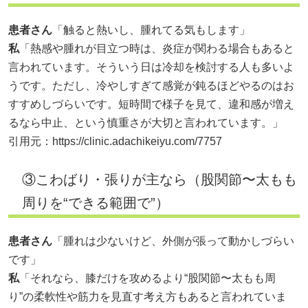
患者さん
「触ると熱いし、腫れてる気もします」
私
「熱感や腫れが目立つ時は、炎症が関わる場合もあると
言われています。そういう日は冷却を検討する人も多いよ
うです。ただし、冷やしすぎて感覚が鈍るほどやるのはお
すすめしづらいです。短時間で様子を見て、違和感が増え
るなら中止、という慎重さが大切と言われています。」
引用元：
https://clinic.adachikeiyu.com/7757
③こわばり・張りが主なら（股関節〜太もも
周りを“できる範囲で”）
患者さん
「腫れは少ないけど、外側が張って動かしづらい
です」
私
「それなら、膝だけを攻めるより“股関節〜太もも周
り”の柔軟性や筋力を見直す考え方もあると言われていま