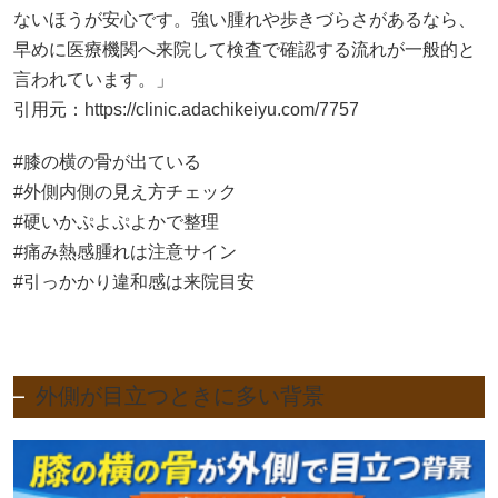
ないほうが安心です。強い腫れや歩きづらさがあるなら、
早めに医療機関へ来院して検査で確認する流れが一般的と
言われています。」
引用元：
https://clinic.adachikeiyu.com/7757
#膝の横の骨が出ている
#外側内側の見え方チェック
#硬いかぷよぷよかで整理
#痛み熱感腫れは注意サイン
#引っかかり違和感は来院目安
外側が目立つときに多い背景