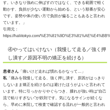
す。いきなり強めに伸ばすのではなく、できる範囲で軽く
動かす、負担が少ない運動から始める、という順番が安心
です。姿勢や体の使い方で負担が偏ることもあると言われ
ています。」
引用元：
https://haliitokyo.com/%E3%81%9D%E3%81%AE%E4%BB%
④やってはいけない（我慢して走る／強く押
し潰す／原因不明の矯正を続ける）
患者さん
「痛いけど走れば慣れるかなって…」
私
「痛みを我慢して走る、強く押し潰す、原因がはっきり
しないまま矯正を続けるのは避けたほうがよいと言われて
います。特に引っかかりやぐらつき、腫れが強い時は“自己
流で粘りすぎない”が鉄則です。気になるサインが続くな
ら、早めに来院して検査で確認する流れが一般的と言われ