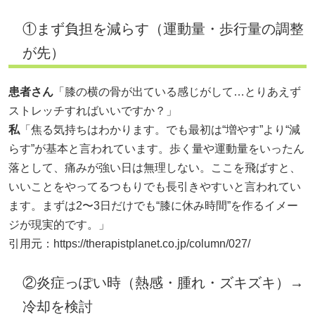
①まず負担を減らす（運動量・歩行量の調整
が先）
患者さん
「膝の横の骨が出ている感じがして…とりあえず
ストレッチすればいいですか？」
私
「焦る気持ちはわかります。でも最初は“増やす”より“減
らす”が基本と言われています。歩く量や運動量をいったん
落として、痛みが強い日は無理しない。ここを飛ばすと、
いいことをやってるつもりでも長引きやすいと言われてい
ます。まずは2〜3日だけでも“膝に休み時間”を作るイメー
ジが現実的です。」
引用元：
https://therapistplanet.co.jp/column/027/
②炎症っぽい時（熱感・腫れ・ズキズキ）→
冷却を検討