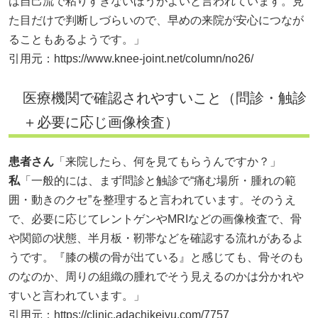
は自己流で粘りすぎないほうがよいと言われています。見
た目だけで判断しづらいので、早めの来院が安心につなが
ることもあるようです。」
引用元：
https://www.knee-joint.net/column/no26/
医療機関で確認されやすいこと（問診・触診
＋必要に応じ画像検査）
患者さん
「来院したら、何を見てもらうんですか？」
私
「一般的には、まず問診と触診で“痛む場所・腫れの範
囲・動きのクセ”を整理すると言われています。そのうえ
で、必要に応じてレントゲンやMRIなどの画像検査で、骨
や関節の状態、半月板・靭帯などを確認する流れがあるよ
うです。『膝の横の骨が出ている』と感じても、骨そのも
のなのか、周りの組織の腫れでそう見えるのかは分かれや
すいと言われています。」
引用元：
https://clinic.adachikeiyu.com/7757