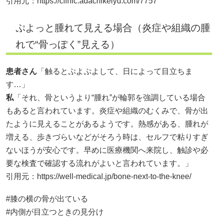
引用元：
https://clinic.adachikeiyu.com/7757
ぷよっと腫れて見える場合（炎症や組織の腫
れで“骨っぽく”見える）
患者さん
「触るとぷよぷよして、日によって目立ちま
す…」
私
「それ、骨というより“腫れ”が輪郭を強調している場合
もあると言われています。炎症や組織のむくみで、骨が出
たように見えることがあるようです。熱感がある、腫れが
増える、歩きづらいなどがそろう時は、セルフで粘りすぎ
ないほうが安心です。早めに医療機関へ来院し、触診や必
要な検査で確認する流れがよいと言われています。」
引用元：
https://well-medical.jp/bone-next-to-the-knee/
#膝の横の骨が出ている
#内側が目立つときの見分け