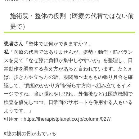
施術院・整体の役割（医療の代替ではない前
提で）
患者さん
「整体では何ができますか？」
私
「医療の代替ではありませんが、姿勢・動作・筋バラン
スを見て『なぜ膝に負担が集中しやすいか』を整理し、日
常動作を調整する考え方があると言われています。たとえ
ば、歩き方や立ち方の癖、股関節〜太ももの張り具合を確
認して、“負担のかかり方”を減らす方向へ組み立てるイメ
ージですね。強い腫れやしびれ、外傷後などは医療機関で
検査を優先しつつ、日常面のサポートを併用する人もいる
ようです。」
引用元：
https://therapistplanet.co.jp/column/027/
#膝の横の骨が出ている