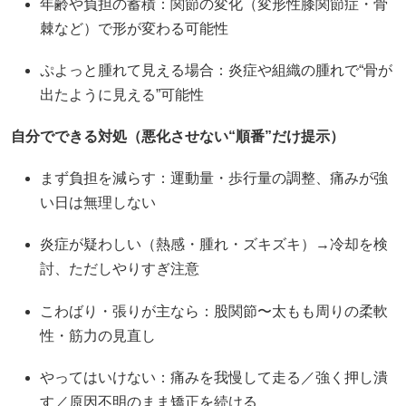
年齢や負担の蓄積：関節の変化（変形性膝関節症・骨
棘など）で形が変わる可能性
ぷよっと腫れて見える場合：炎症や組織の腫れで“骨が
出たように見える”可能性
自分でできる対処（悪化させない“順番”だけ提示）
まず負担を減らす：運動量・歩行量の調整、痛みが強
い日は無理しない
炎症が疑わしい（熱感・腫れ・ズキズキ）→冷却を検
討、ただしやりすぎ注意
こわばり・張りが主なら：股関節〜太もも周りの柔軟
性・筋力の見直し
やってはいけない：痛みを我慢して走る／強く押し潰
す／原因不明のまま矯正を続ける