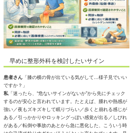
早めに整形外科を検討したいサイン
患者さん
「膝の横の骨が出ている気がして…様子見でいい
ですか？」
私
「迷ったら、“危ないサインがないか”から先にチェック
するのが安心と言われています。たとえば、腫れや熱感が
強い／夜もズキズキして眠りづらい／歩くと崩れる感じが
ある／引っかかりやロッキングっぽい感覚が出る／しびれ
がある／転倒や事故のあとから急に悪化した、こういう時