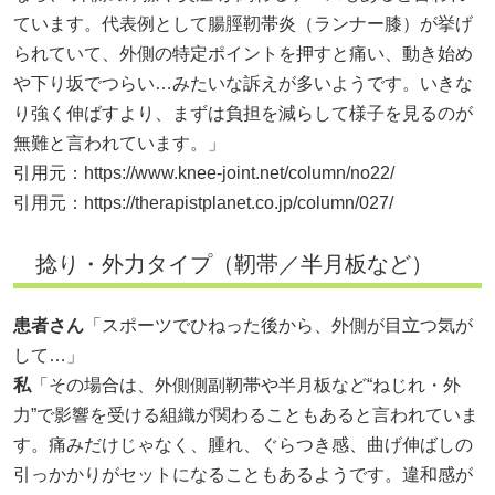
ています。代表例として腸脛靭帯炎（ランナー膝）が挙げ
られていて、外側の特定ポイントを押すと痛い、動き始め
や下り坂でつらい…みたいな訴えが多いようです。いきな
り強く伸ばすより、まずは負担を減らして様子を見るのが
無難と言われています。」
引用元：
https://www.knee-joint.net/column/no22/
引用元：
https://therapistplanet.co.jp/column/027/
捻り・外力タイプ（靭帯／半月板など）
患者さん
「スポーツでひねった後から、外側が目立つ気が
して…」
私
「その場合は、外側側副靭帯や半月板など“ねじれ・外
力”で影響を受ける組織が関わることもあると言われていま
す。痛みだけじゃなく、腫れ、ぐらつき感、曲げ伸ばしの
引っかかりがセットになることもあるようです。違和感が