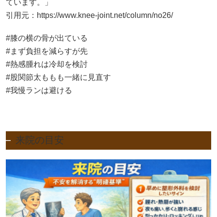
ています。」
引用元：
https://www.knee-joint.net/column/no26/
#膝の横の骨が出ている
#まず負担を減らすが先
#熱感腫れは冷却を検討
#股関節太ももも一緒に見直す
#我慢ランは避ける
来院の目安