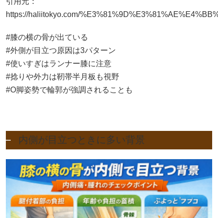
引用元：
https://haliitokyo.com/%E3%81%9D%E3%81%AE%E4%BB%
#膝の横の骨が出ている
#外側が目立つ原因は3パターン
#使いすぎはランナー膝に注意
#捻りや外力は靭帯半月板も視野
#O脚姿勢で輪郭が強調されることも
内側が目立つときに多い背景