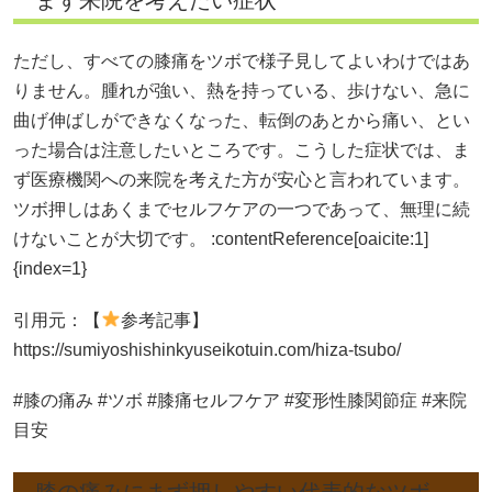
まず来院を考えたい症状
ただし、すべての膝痛をツボで様子見してよいわけではあ
りません。腫れが強い、熱を持っている、歩けない、急に
曲げ伸ばしができなくなった、転倒のあとから痛い、とい
った場合は注意したいところです。こうした症状では、ま
ず医療機関への来院を考えた方が安心と言われています。
ツボ押しはあくまでセルフケアの一つであって、無理に続
けないことが大切です。 :contentReference[oaicite:1]
{index=1}
引用元：【
参考記事】
https://sumiyoshishinkyuseikotuin.com/hiza-tsubo/
#膝の痛み #ツボ #膝痛セルフケア #変形性膝関節症 #来院
目安
膝の痛みにまず押しやすい代表的なツボ