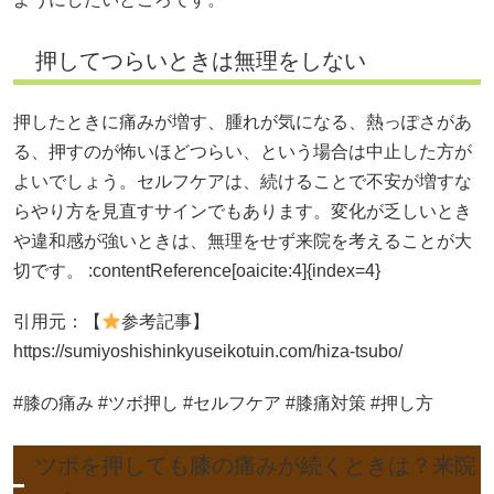
押してつらいときは無理をしない
押したときに痛みが増す、腫れが気になる、熱っぽさがあ
る、押すのが怖いほどつらい、という場合は中止した方が
よいでしょう。セルフケアは、続けることで不安が増すな
らやり方を見直すサインでもあります。変化が乏しいとき
や違和感が強いときは、無理をせず来院を考えることが大
切です。 :contentReference[oaicite:4]{index=4}
引用元：【
参考記事】
https://sumiyoshishinkyuseikotuin.com/hiza-tsubo/
#膝の痛み #ツボ押し #セルフケア #膝痛対策 #押し方
ツボを押しても膝の痛みが続くときは？来院