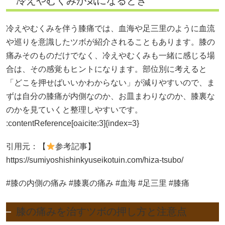
冷えやむくみが気になるとき
冷えやむくみを伴う膝痛では、血海や足三里のように血流
や巡りを意識したツボが紹介されることもあります。膝の
痛みそのものだけでなく、冷えやむくみも一緒に感じる場
合は、その感覚もヒントになります。部位別に考えると
「どこを押せばいいかわからない」が減りやすいので、ま
ずは自分の膝痛が内側なのか、お皿まわりなのか、膝裏な
のかを見ていくと整理しやすいです。
:contentReference[oaicite:3]{index=3}
引用元：【
参考記事】
https://sumiyoshishinkyuseikotuin.com/hiza-tsubo/
#膝の内側の痛み #膝裏の痛み #血海 #足三里 #膝痛
膝の痛みを治すツボの押し方と注意点