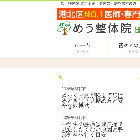
「めう整体院 大倉山院」身体の不調を根本改善
2026年8月7日
ぎっくり腰が軽度で歩け
るときは？見極め方と安
全な対処法
2026年8月7日
中学生の腰痛は成長痛？
見逃したくない原因と整
形外科へ行く目安