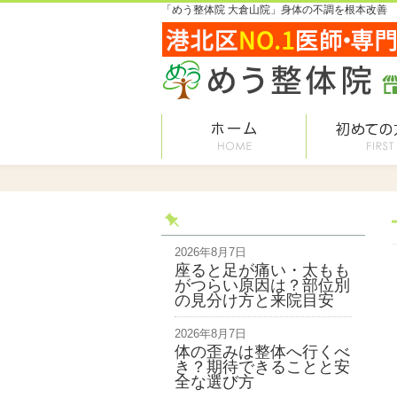
「めう整体院 大倉山院」身体の不調を根本改善
2026年8月7日
座ると足が痛い・太もも
がつらい原因は？部位別
の見分け方と来院目安
2026年8月7日
体の歪みは整体へ行くべ
き？期待できることと安
全な選び方