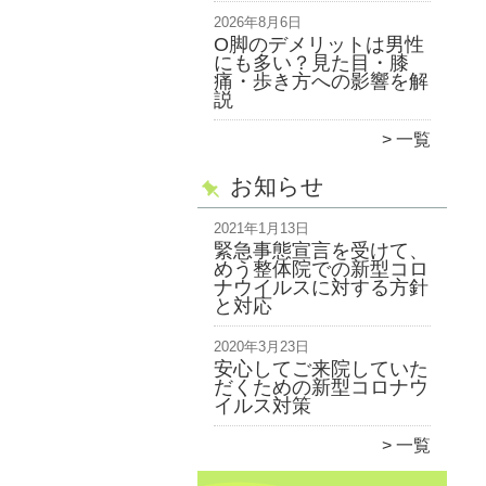
2026年8月6日
O脚のデメリットは男性
にも多い？見た目・膝
痛・歩き方への影響を解
説
一覧
お知らせ
2021年1月13日
緊急事態宣言を受けて、
めう整体院での新型コロ
ナウイルスに対する方針
と対応
2020年3月23日
安心してご来院していた
だくための新型コロナウ
イルス対策
一覧