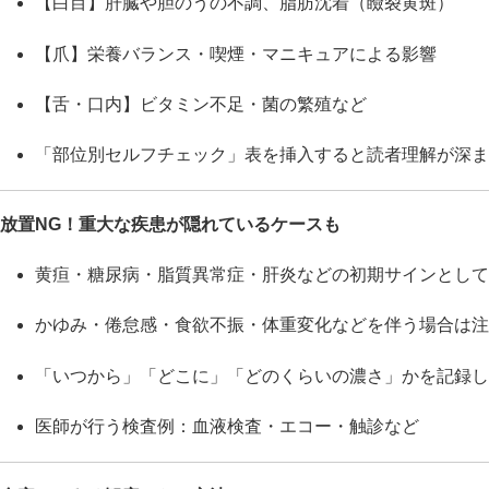
【白目】肝臓や胆のうの不調、脂肪沈着（瞼裂黄斑）
【爪】栄養バランス・喫煙・マニキュアによる影響
【舌・口内】ビタミン不足・菌の繁殖など
「部位別セルフチェック」表を挿入すると読者理解が深ま
放置NG！重大な疾患が隠れているケースも
黄疸・糖尿病・脂質異常症・肝炎などの初期サインとして
かゆみ・倦怠感・食欲不振・体重変化などを伴う場合は注
「いつから」「どこに」「どのくらいの濃さ」かを記録し
医師が行う検査例：血液検査・エコー・触診など