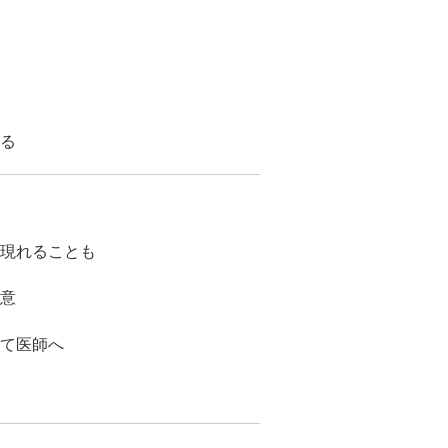
る
現れることも
意
て医師へ