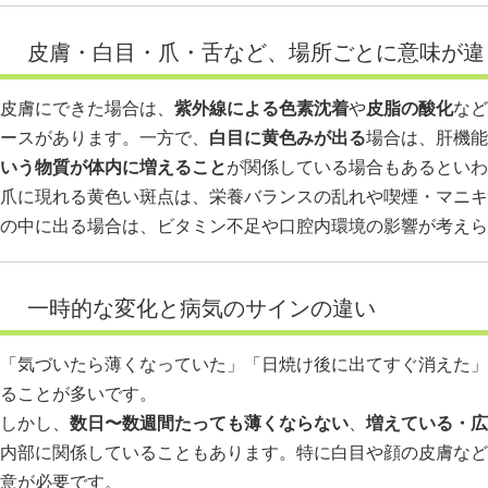
皮膚・白目・爪・舌など、場所ごとに意味が違
皮膚にできた場合は、
紫外線による色素沈着
や
皮脂の酸化
など
ースがあります。一方で、
白目に黄色みが出る
場合は、肝機能
いう物質が体内に増えること
が関係している場合もあるといわ
爪に現れる黄色い斑点は、栄養バランスの乱れや喫煙・マニキ
の中に出る場合は、ビタミン不足や口腔内環境の影響が考えら
一時的な変化と病気のサインの違い
「気づいたら薄くなっていた」「日焼け後に出てすぐ消えた」
ることが多いです。
しかし、
数日〜数週間たっても薄くならない
、
増えている・広
内部に関係していることもあります。特に白目や顔の皮膚など
意が必要です。