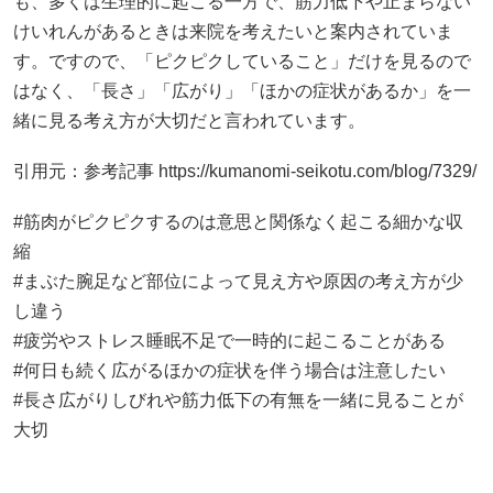
も、多くは生理的に起こる一方で、筋力低下や止まらない
けいれんがあるときは来院を考えたいと案内されていま
す。ですので、「ピクピクしていること」だけを見るので
はなく、「長さ」「広がり」「ほかの症状があるか」を一
緒に見る考え方が大切だと言われています。
引用元：参考記事
https://kumanomi-seikotu.com/blog/7329/
#筋肉がピクピクするのは意思と関係なく起こる細かな収
縮
#まぶた腕足など部位によって見え方や原因の考え方が少
し違う
#疲労やストレス睡眠不足で一時的に起こることがある
#何日も続く広がるほかの症状を伴う場合は注意したい
#長さ広がりしびれや筋力低下の有無を一緒に見ることが
大切