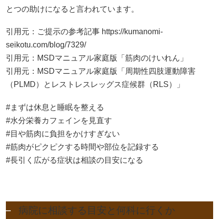
とつの助けになると言われています。
引用元：ご提示の参考記事
https://kumanomi-
seikotu.com/blog/7329/
引用元：MSDマニュアル家庭版「筋肉のけいれん」
引用元：MSDマニュアル家庭版「周期性四肢運動障害
（PLMD）とレストレスレッグス症候群（RLS）」
#まずは休息と睡眠を整える
#水分栄養カフェインを見直す
#目や筋肉に負担をかけすぎない
#筋肉がピクピクする時間や部位を記録する
#長引く広がる症状は相談の目安になる
病院に相談する目安と何科に行くか