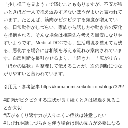
「少し様子を見よう」で済むこともありますが、不安が強
いときほど一人で抱え込みすぎないほうがよいと言われて
います。たとえば、筋肉がピクピクする頻度が増えてい
る、日常動作がしづらい、家族から話し方や動き方の変化
を指摘される、そんな場合は相談先を考える目安になりや
すいようです。Medical DOCでも、生活環境を整えても残
る、悪化する場合には相談を考える流れが案内されていま
す。自己判断を長引かせるより、「続き方」「広がり方」
「ほかの症状」を整理して伝えることが、次の判断につな
がりやすいと言われています。
引用元：参考記事
https://kumanomi-seikotu.com/blog/7329/
#筋肉がピクピクする症状が長く続くときは経過を見るこ
とが大切
#広がるくり返す力が入りにくい症状は注意したい
#しびれや話しづらさを伴う場合は別の見方が必要になる