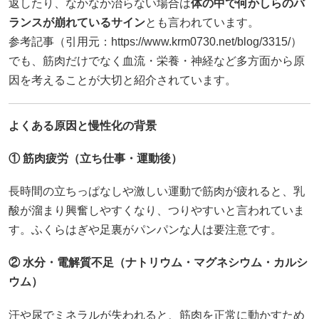
返したり、なかなか治らない場合は
体の中で何かしらのバ
ランスが崩れているサイン
とも言われています。
参考記事（引用元：
https://www.krm0730.net/blog/3315/）
でも、筋肉だけでなく血流・栄養・神経など多方面から原
因を考えることが大切と紹介されています。
よくある原因と慢性化の背景
① 筋肉疲労（立ち仕事・運動後）
長時間の立ちっぱなしや激しい運動で筋肉が疲れると、乳
酸が溜まり興奮しやすくなり、つりやすいと言われていま
す。ふくらはぎや足裏がパンパンな人は要注意です。
② 水分・電解質不足（ナトリウム・マグネシウム・カルシ
ウム）
汗や尿でミネラルが失われると、筋肉を正常に動かすため