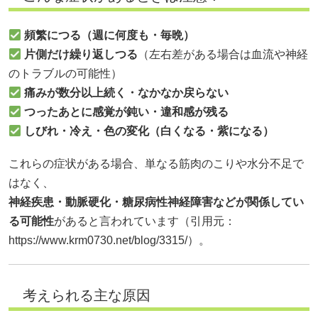
頻繁につる（週に何度も・毎晩）
片側だけ繰り返しつる
（左右差がある場合は血流や神経
のトラブルの可能性）
痛みが数分以上続く・なかなか戻らない
つったあとに感覚が鈍い・違和感が残る
しびれ・冷え・色の変化（白くなる・紫になる）
これらの症状がある場合、単なる筋肉のこりや水分不足で
はなく、
神経疾患・動脈硬化・糖尿病性神経障害などが関係してい
る可能性
があると言われています（引用元：
https://www.krm0730.net/blog/3315/）。
考えられる主な原因